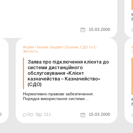
15.03.2000
Форми і бланки. Бюджет
|
Бланки. СДО та Є-
Звітність
Заява про підключення клієнта до
системи дистанційного
обслуговування «Клієнт
казначейства – Казначейство»
(СДО)
Нормативно-правове забезпечення:
Порядок використання системи
дистанційного обслуговування «Клієнт
казначейства – Казначейство» в органах
Державної казначейської служби України
0
0
0
211
15.03.2000
Форма: Див. також: Зразки заповнення ...