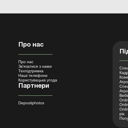
Про нас
Пі
Про нас
Зв'язатися з нами
Спец
Техпідтримка
Кадр
Наші телефони
Коме
Користувацька угода
Агро 
Партнери
Спец
Агро
Вебі
Onli
Depositphotos
Onli
Onli
рік.
Попу