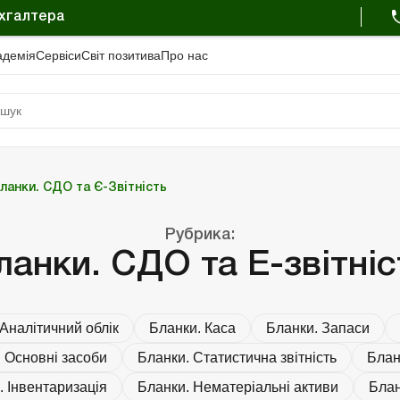
ухгалтера
адемiя
Сервіси
Свiт позитива
Про нас
Бланки. Регістри бухобліку
Бланки. Планові документи
Бланки. СДО та Є-Звітність
Бланки. Статистична звітність
Бланки. Фінансова звітність
Бланки. Державні закупівлі
Бланки. Аналітичний облік
Бланки. Рахунки в ДКСУ
Бланки. Основні засоби
Бланки. Бюджетна звітність
Бланки. Податкова звітність
Бланки. Нематеріальні активи
Бланки. Реєстраційні докуме
Бланки. Кадрові докуме
ланки. СДО та Є-Звітність
ість
ність
і документи
документи
Портал Баланс-Бюджет
Календар бухгалтера
Дані для розрахунків
Рубрика:
ланки. СДО та Е-звітніс
Аналітичний облік
Бланки. Каса
Бланки. Запаси
 Основні засоби
Бланки. Статистична звітність
Блан
. Інвентаризація
Бланки. Нематеріальні активи
Блан