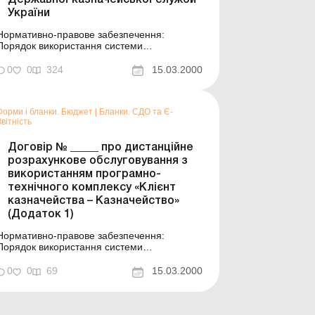
Державної казначейської служби
України
Нормативно-правове забезпечення:
Порядок використання системи
дистанційного обслуговування «Клієнт
казначейства – Казначейство» в органах
0
0
324
15.03.2000
Державної казначейської служби України
Форма: Див. також: Зразки заповнення ...
Форми і бланки. Бюджет
|
Бланки. СДО та Є-
Звітність
Договір № _____ про дистанційне
розрахункове обслуговування з
використанням програмно-
технічного комплексу «Клієнт
казначейства – Казначейство»
(Додаток 1)
Нормативно-правове забезпечення:
Порядок використання системи
дистанційного обслуговування «Клієнт
казначейства – Казначейство» в органах
0
0
69
15.03.2000
Державної казначейської служби України
Форма: Див. також: Зразки заповнення ...