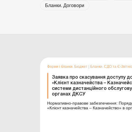
Бланки. Договори
Форми і бланки. Бюджет
|
Бланки. СДО та Є-Звітні
Заявка про скасування доступу д
«Клієнт казначейства – Казначей
системи дистанційного обслугову
органах ДКСУ
Нормативно-правове забезпечення: Порядок використання системи дистанційного обслуговування
«Клієнт казначейства – Казначейство» в орган
Див. також: Зразки заповнення ...