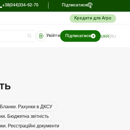
+38(044)334-62-70
Підписатися
Кредити для Агро
|
UKR
RU
Увійти
Підписатися
нти
нти
Портал Баланс-Бюджет
ть
Бланки. Рахунки в ДКСУ
ки. Бюджетна звітність
ки. Реєстраційні документи