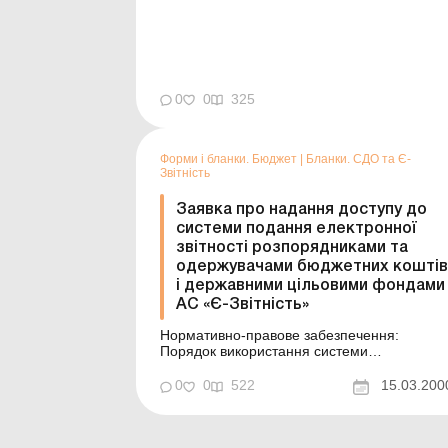
0
0
325
Форми і бланки. Бюджет
|
Бланки. СДО та Є-
Звітність
Заявка про надання доступу до
системи подання електронної
звітності розпорядниками та
одержувачами бюджетних коштів
і державними цільовими фондами
АС «Є-Звітність»
Нормативно-правове забезпечення:
Порядок використання системи
дистанційного обслуговування «Клієнт
казначейства – Казначейство» в органах
0
0
522
15.03.200
Державної казначейської служби України
Форма: Див. також: Зразки заповнення ...