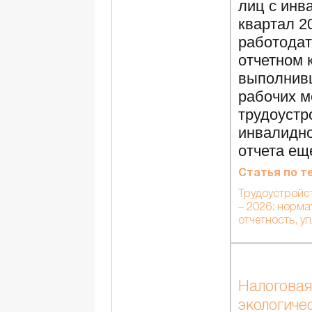
лиц с инв
квартал 2
работодат
отчетном 
выполнив
рабочих м
трудоустр
инвалидн
отчета ещ
Статья по т
Трудоустройс
– 2026: норма
отчетность, у
Налоговая
экологиче