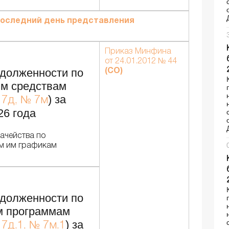
оследний день представления
Приказ Минфина
от 24.01.2012 № 44
адолженности по
(СО)
м средствам
) за
7д, № 7м
26 года
ачейства по
м им графикам
адолженности по
м программам
) за
7д.1, № 7м.1