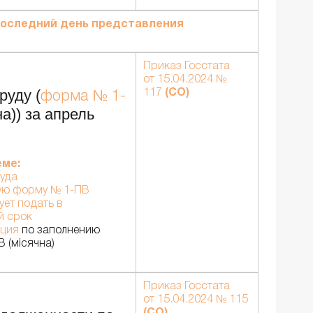
оследний день представления
Приказ Госстата
от 15.04.2024 №
руду (
117
(СО)
форма № 1-
а)) за апрель
еме:
руда
ую форму № 1-ПВ
ует подать в
й срок
кция
по заполнению
 (місячна)
Приказ Госстата
от 15.04.2024 № 115
(СО)