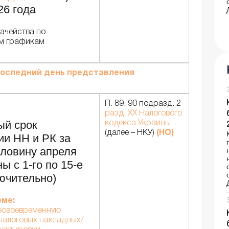
26 года
ачейства по
м графикам
оследний день представления
П. 89, 90 подразд. 2
разд. XX Налогового
ый срок
кодекса Украины
(далее – НКУ)
(НО)
ии НН и РК за
ловину апреля
ы с 1-го по 15-е
ючительно)
еме:
есвоевременную
налоговых накладных/