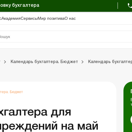
овку бухгалтера
с
Академия
Сервисы
Мир позитива
О нас
Календарь бухгалтера. Бюджет
т
Календарь бухгалтера. Бюджет
Календарь бухгалте
Портал Баланс-Бюджет
Календарь бухгалтера
Данные для расчетов
Формы и бланки
лтера. Бюджет
хгалтера для
реждений на май