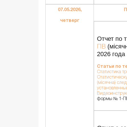
07.05.2026,
П
четверг
Отчет по т
(місячн
ПВ
2026 года
Статьи по т
Статистика т
Статистическ
(місячна) след
установленны
Видеоинстру
формы № 1-ПВ