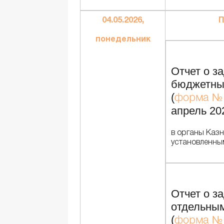
04.05.2026,
П
понедельник
Отчет о з
бюджетны
(
форма № 
апрель 20
в органы Казн
установленны
Отчет о з
отдельны
(
форма № 