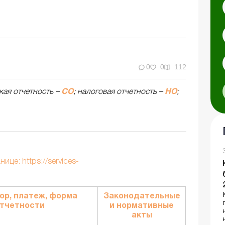
0
0
112
кая отчетность –
СО
; налоговая отчетность –
НО
;
це: https://services-
бор, платеж, форма
Законодательные
тчетности
и нормативные
акты