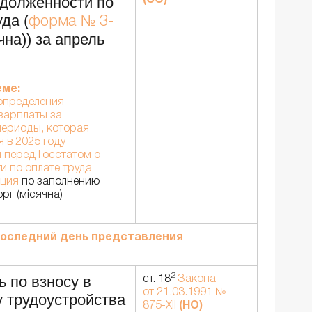
адолженности по
да (
форма № 3-
чна)) за апрель
еме:
определения
зарплаты за
ериоды, которая
 в 2025 году
 перед Госстатом о
и по оплате труда
кция
по заполнению
рг (місячна)
оследний день представления
2
ь по взносу в
ст. 18
Закона
от 21.03.1991 №
 трудоустройства
875-XII
(НО)