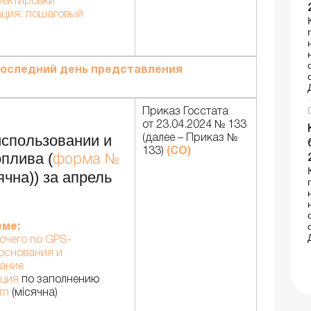
ректировки
ция: пошаговый
оследний день представления
Приказ Госстата
от 23.04.2024 № 133
использовании и
(далее – Приказ №
133)
(СО)
оплива (
форма №
ячна)) за апрель
еме:
ючего по GPS-
 основания и
ание
кция
по заполнению
тп
(місячна)