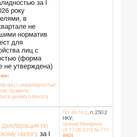
алидностью за І
026 року
елями, в
квартале не
шими норматив
ест для
ойства лиц с
остью (форма
е не утверждена)
еме:
тву лиц с инвалидностью
тив, правила,
плата целевого взноса
Пп. 49.18.2
, п. 250.2
НКУ;
приказ Минфина
 декларация по
от 17.08.2015 № 715
за I
скому налогу
(НО)