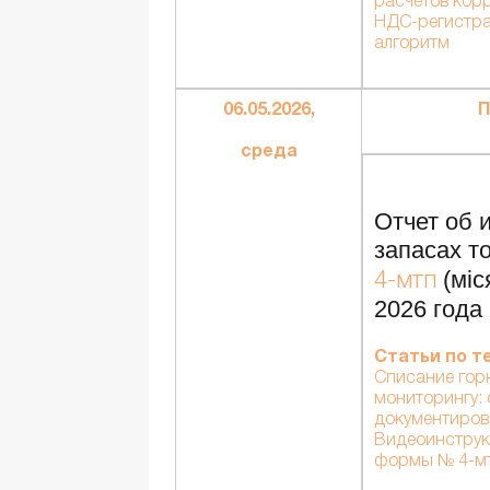
расчетов кор
НДС-регистра
алгоритм
06.05.2026,
П
среда
Отчет об 
запасах т
(міс
4-мтп
2026 года
Статьи по т
Списание гор
мониторингу:
документиров
Видеоинстру
формы № 4-м