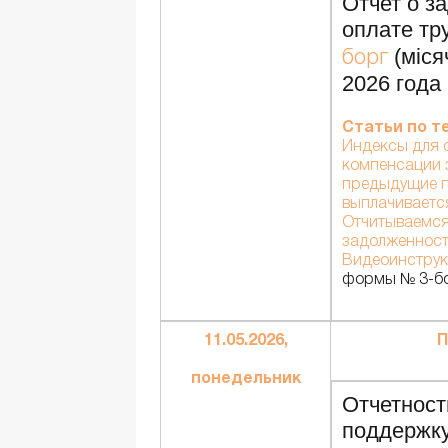
Отчет о з
оплате тру
(міся
борг
2026 года
Статьи по т
Индексы для 
компенсации 
предыдущие п
выплачивается
Отчитываемся
задолженност
Видеоинстру
формы № 3-бо
11.05.2026,
П
понедельник
Отчетност
поддержку