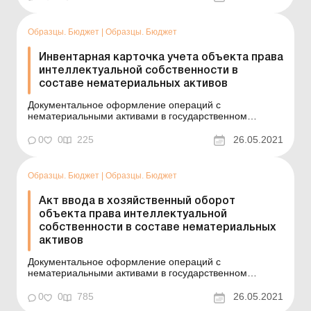
активов) (для субъектов государственного сектора)
Пример составления (на языке оригинала) Одеський
наці...
Образцы. Бюджет
|
Образцы. Бюджет
Инвентарная карточка учета объекта права
интеллектуальной собственности в
составе нематериальных активов
Документальное оформление операций с
нематериальными активами в государственном
секторе См. также: Инвентарная карточка учета
объекта права интеллектуальной собственности в
0
0
225
26.05.2021
составе нематериальных активов. Типовая форма №
НА-2 Пример составления (на языке оригинала) ...
Образцы. Бюджет
|
Образцы. Бюджет
Акт ввода в хозяйственный оборот
объекта права интеллектуальной
собственности в составе нематериальных
активов
Документальное оформление операций с
нематериальными активами в государственном
секторе См. также: Акт ввода в хозяйственный оборот
объекта права интеллектуальной собственности в
0
0
785
26.05.2021
составе нематериальных активов. Типовая форма №