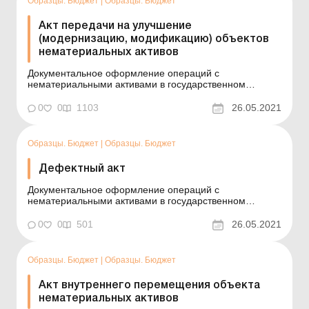
Образцы. Бюджет
|
Образцы. Бюджет
Акт передачи на улучшение
(модернизацию, модификацию) объектов
нематериальных активов
Документальное оформление операций с
нематериальными активами в государственном
секторе См. также: Акт передачи на ремонт,
реконструкцию и модернизацию основных средств
0
0
1103
26.05.2021
(для субъектов государственного сектора)
Пример составления (на языке оригинала) Одеський
національний уніве...
Образцы. Бюджет
|
Образцы. Бюджет
Дефектный акт
Документальное оформление операций с
нематериальными активами в государственном
секторе Пример составления (на языке оригинала)
ЗАТВЕРДЖУЮ Ректор Одеського національного
0
0
501
26.05.2021
університету В. В. Голос 21.05.19 р. Дефектний акт № 7
на проведення робіт із модифікації комп&r...
Образцы. Бюджет
|
Образцы. Бюджет
Акт внутреннего перемещения объекта
нематериальных активов