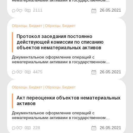
нематериальными активами в государственном
секторе Пример составления (на языке оригинала)
Одеський національний університет Наказ 27.04.19 р.
0
0
2111
26.05.2021
№ 17 Щодо виведення з господарського обороту
об’єкта нематеріального активу &nda...
Образцы. Бюджет
|
Образцы. Бюджет
Протокол заседания постоянно
действующей комиссии по списанию
объектов нематериальных активов
Документальное оформление операций с
нематериальными активами в государственном
секторе Пример составления (на языке оригинала)
ЗАТВЕРДЖУЮ: Ректор Одеського національного
0
0
4475
26.05.2021
університету Голос В. В. ПРОТОКОЛ № 17 засідання
постійно діючої комісії зі списання об’єкті...
Образцы. Бюджет
|
Образцы. Бюджет
Акт переоценки объектов нематериальных
активов
Документальное оформление операций с
нематериальными активами в государственном
секторе См. также: Акт переоценки основных средств
(для субъектов государственного сектора)
0
0
228
26.05.2021
Пример составления (на языке оригинала) Одеський