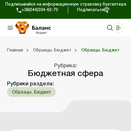
Подписывайся на информационную страховку бухгалтера
+38(044)334-62-70
Подписаться
Медицинские КНП
Online издание «Баланс»
Online издание «Баланс-Агро»
Online библиотека «Баланс»
Портал Баланс-Бюджет
Сервисы Баланс-Бюджет
Мир позитива
Календарь бухгалтера Бюджет
Формы и бланки. Бюджет
Главная
Образцы. Бюджет
Образцы. Бюджет
ухгалтера Бюджет
ланки. Бюджет
На главную “Образцы. Бюджет”
Образцы. Бюджет
Порт
Кал
Дан
Фор
Рубрика:
Бюджетная сфера
Рубрики раздела:
Образцы. Бюджет