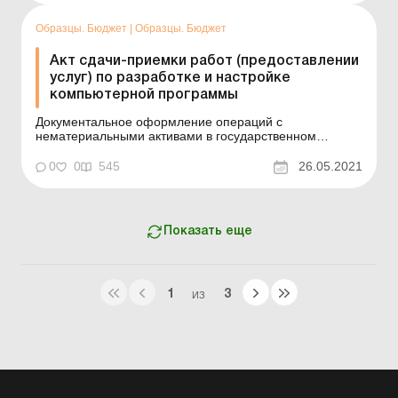
НА-1 Пример составления (на языке оригинала) ...
Образцы. Бюджет
|
Образцы. Бюджет
Акт сдачи-приемки работ (предоставлении
услуг) по разработке и настройке
компьютерной программы
Документальное оформление операций с
нематериальными активами в государственном
секторе Пример составления (на языке оригинала)
ЗАТВЕРДЖУЮ: Директор ПП Федірко Н. Р. (підпис)
0
0
545
26.05.2021
Федірко Н. Р. ЗАТВЕРДЖУЮ: Ректор Одеського націо...
Показать еще
1
3
ИЗ