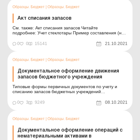
Образцы. Бюджет
|
Образцы. Бюджет
Акт списания запасов
См. также: Акт списания запасов Читайте
подробнее: Учет стеклотары Пример составления (на
языке оригинала) Образец для загрузки
0
0
15141
21.10.2021
Образцы. Бюджет
|
Образцы. Бюджет
Документальное оформление движения
запасов бюджетного учреждения
Типовые формы первичных документов по учету и
списанию запасов бюджетных учреждений
(утверждены приказом Госказначейства от 18.12.2000
№ 130, далее – Приказ № 130) отменены в
0
3
9249
08.10.2021
соответствии с приказом МФУ от 31.12.2020 № 838.
Зато новых форм первичной документации по учету
запасов для бюдже...
Образцы. Бюджет
|
Образцы. Бюджет
Документальное оформление операций с
нематериальными активами в