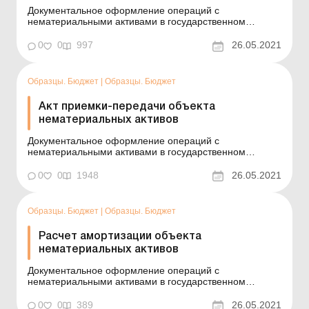
Документальное оформление операций с
нематериальными активами в государственном
секторе См. также: Акт внутреннего перемещения
основных средств (для субъектов государственного
0
0
997
26.05.2021
сектора) Пример составления (на языке оригинала)
Одеський національний університет (найменува...
Образцы. Бюджет
|
Образцы. Бюджет
Акт приемки-передачи объекта
нематериальных активов
Документальное оформление операций с
нематериальными активами в государственном
секторе См. также: Акт приема-передачи основных
средств (для субъектов государственного сектора)
0
0
1948
26.05.2021
Пример составления (на языке оригинала) Одеський
національний університет (найменування юрид...
Образцы. Бюджет
|
Образцы. Бюджет
Расчет амортизации объекта
нематериальных активов
Документальное оформление операций с
нематериальными активами в государственном
секторе См. также: Расчет амортизации основных
средств (кроме прочих необоротных материальных
0
0
389
26.05.2021