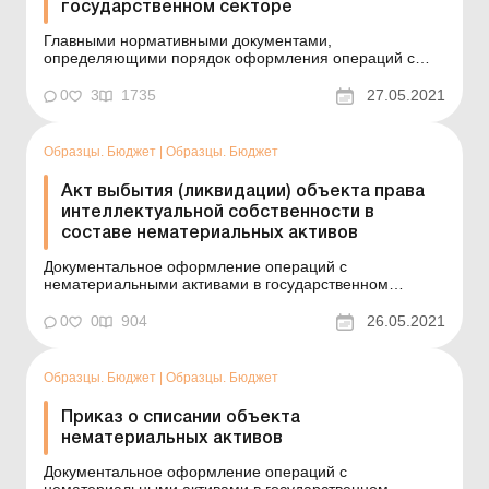
государственном секторе
Главными нормативными документами,
определяющими порядок оформления операций с
нематериальными активами (далее – НА), являются:
Закон от 23.12.93 г. № 3792-XII (далее – Закон №
0
3
1735
27.05.2021
3792); НП(С)БУГС 122; Методрекомендации,
утвержденные приказом МФУ от 23.01.15 г. № 11...
Образцы. Бюджет
|
Образцы. Бюджет
Акт выбытия (ликвидации) объекта права
интеллектуальной собственности в
составе нематериальных активов
Документальное оформление операций с
нематериальными активами в государственном
секторе См. также: Акт выбытия (ликвидации) объекта
права интеллектуальной собственности в составе
0
0
904
26.05.2021
нематериальных активов. Типовая форма № НА-3
Пример составления (на языке оригинала) Одеський
наці...
Образцы. Бюджет
|
Образцы. Бюджет
Приказ о списании объекта
нематериальных активов
Документальное оформление операций с