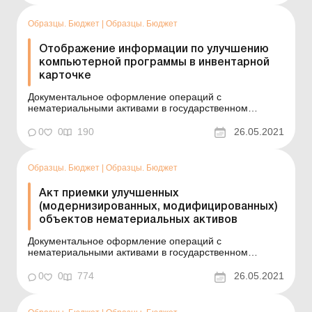
національний університет (найменування юридичної...
Образцы. Бюджет
|
Образцы. Бюджет
Отображение информации по улучшению
компьютерной программы в инвентарной
карточке
Документальное оформление операций с
нематериальными активами в государственном
секторе См. также: Инвентарная карточка учета
объекта права интеллектуальной собственности в
0
0
190
26.05.2021
составе нематериальных активов. Типовая форма №
НА-2 Пример составления (на языке оригинала)
Одеський на...
Образцы. Бюджет
|
Образцы. Бюджет
Акт приемки улучшенных
(модернизированных, модифицированных)
объектов нематериальных активов
Документальное оформление операций с
нематериальными активами в государственном
секторе См. также:Акт приемки отремонтированных,
реконструированных и модернизированных основных
0
0
774
26.05.2021
средств (для субъектов государственного сектора)
Пример составления (на языке оригинала) Одеський
націона...