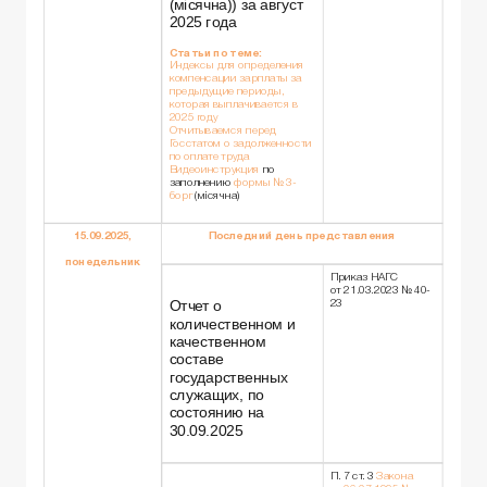
(місячна)) за август
2025 года
Статьи по теме:
Индексы для определения
компенсации зарплаты за
предыдущие периоды,
которая выплачивается в
2025 году
Отчитываемся перед
Госстатом о задолженности
по оплате труда
Видеоинструкция
по
заполнению
формы № 3-
борг
(місячна)
15.09.2025,
Последний день представления
понедельник
Приказ НАГС
от 21.03.2023 № 40-
Отчет о
23
количественном и
качественном
составе
государственных
служащих, по
состоянию на
30.09.2025
П. 7 ст. 3
Закона