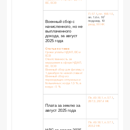
ВС, ЕСВ
П. 57.1
,
пп. 168.1.5
,
1
пп. 1.4 п. 16
Военный сбор с
подразд. 10
разд. XX НК
начисленного, но не
выплаченного
дохода, за август
2025 года
Статьи по теме:
Сроки уплаты НДФЛ, ВС и
ЕСВ
Ответственность за
нарушения в сфере НДФЛ,
ВС, ЕСВ
Военный сбор для физлиц: с
1 декабря по новой ставке!
Военный сбор из
переходящих отпускных и
больничных: когда 1,5 %, а
когда – 5 %
Пп. 49.18.1, п. 57.1
,
287.3, 287.4 НК
Плата за землю за
август 2025 года
Пп. 49.18.1, п. 57.1
,
203.2 НК