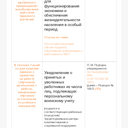
для
временного
функционирования
прекращения/
возобновления
экономики и
действия
обеспечения
трудового
жизнедеятельности
договора
населения в особый
период
Статья по теме:
Кто из работодателей
обязан подавать
оперативную информацию о
работниках в ПФУ?
В течение 7 дней
П. 34 Порядка,
со дня издания
утвержденного
Уведомление о
приказа о
постановлением
принятии
КМУ
принятых и
на работу
от 30.12.2022 №
уволенных
(обучение),
1487
,
увольнении с
(далее – Порядок №
работниках из числа
работы,
1487)
(ПО)
лиц, подлежащих
завершении
персональному
обучения
(отчислении
воинскому учету.
из учебного
заведения)
(подается в
соответствующие районные
(городские)
территориальные центры
комплектования и
социальной поддержки,