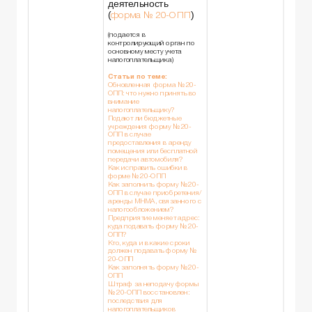
деятельность
(
)
форма № 20-ОПП
(подается в
контролирующий орган по
основному месту учета
налогоплательщика)
Статьи по теме:
Обновленная форма № 20-
ОПП: что нужно принять во
внимание
налогоплательщику?
Подают ли бюджетные
учреждения форму № 20-
ОПП в случае
предоставления в аренду
помещения или бесплатной
передачи автомобиля?
Как исправить ошибки в
форме № 20-ОПП
Как заполнить форму № 20-
ОПП в случае приобретения/
аренды МНМА, связанного с
налогообложением?
Предприятие меняет адрес:
куда подавать форму № 20-
ОПП?
Кто, куда и в какие сроки
должен подавать форму №
20-ОПП
Как заполнять форму № 20-
ОПП
Штраф за неподачу формы
№ 20-ОПП восстановлен:
последствия для
налогоплательщиков