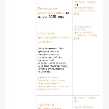
Пп. 49.18.1
,
п. 223.2
НК
;
приказ Минфина
Декларация
от 23.01.2015 № 14
за
акцизного налога
(НО)
август 2025 года
П. 49.20
,
286.2,
286.3 НК
;
приказ Минфина
Налоговая
от 16.06.2015 № 560
декларация по плате
(НО)
за землю
(земельный налог и/или
арендная плата за
земельные участки
государственной или
коммунальной
собственности) за август
2025 года плательщиками,
которые отчитываются
помесячно
Статьи по теме:
Земельный налог: новая
форма декларации
Земельный налог: военные и
бюджетные льготы
Пп. 49.18.1
,
п. 257.5
НК
;
Налоговая
приказ Минфина