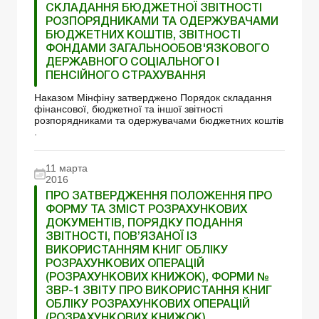
СКЛАДАННЯ БЮДЖЕТНОЇ ЗВІТНОСТІ
РОЗПОРЯДНИКАМИ ТА ОДЕРЖУВАЧАМИ
БЮДЖЕТНИХ КОШТІВ, ЗВІТНОСТІ
ФОНДАМИ ЗАГАЛЬНООБОВ'ЯЗКОВОГО
ДЕРЖАВНОГО СОЦІАЛЬНОГО І
ПЕНСІЙНОГО СТРАХУВАННЯ
Наказом Мінфіну затверджено Порядок складання
фінансової, бюджетної та іншої звітності
розпорядниками та одержувачами бюджетних коштів
.
11 марта
2016
ПРО ЗАТВЕРДЖЕННЯ ПОЛОЖЕННЯ ПРО
ФОРМУ ТА ЗМІСТ РОЗРАХУНКОВИХ
ДОКУМЕНТІВ, ПОРЯДКУ ПОДАННЯ
ЗВІТНОСТІ, ПОВ’ЯЗАНОЇ ІЗ
ВИКОРИСТАННЯМ КНИГ ОБЛІКУ
РОЗРАХУНКОВИХ ОПЕРАЦІЙ
(РОЗРАХУНКОВИХ КНИЖОК), ФОРМИ №
ЗВР-1 ЗВІТУ ПРО ВИКОРИСТАННЯ КНИГ
ОБЛІКУ РОЗРАХУНКОВИХ ОПЕРАЦІЙ
(РОЗРАХУНКОВИХ КНИЖОК)