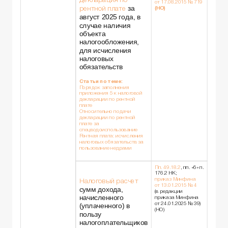
декларация по
от 17.08.2015 № 719
за
рентной плате
(НО)
август 2025 года, в
случае наличия
объекта
налогообложения,
для исчисления
налоговых
обязательств
Статьи по теме:
Порядок заполнения
приложения 5 к налоговой
декларации по рентной
плате
Относительно подачи
декларации по рентной
плате за
спецводоиспользование
Рентная плата: исчисления
налоговых обязательств за
пользование недрами
Пп. 49.18.2
, пп. «б» п.
176.2 НК;
приказ Минфина
Налоговый расчет
от 13.01.2015 № 4
сумм дохода,
(в редакции
начисленного
приказа Минфина
от 24.01.2025 № 39)
(уплаченного) в
(НО)
пользу
налогоплательщиков