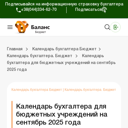
Подписывайся на информационную страховку бухгалтера
+38(044)334-62-70
Подписаться
Медицинские КНП
Online издание «Баланс»
Online издание «Баланс-Агро»
Online библиотека «Баланс»
Портал Баланс-Бюджет
Сервисы Баланс-Бюджет
Мир позитива
Календарь бухгалтера Бюджет
Формы и бланки. Бюджет
Главная
Календарь бухгалтера Бюджет
Календарь бухгалтера. Бюджет
Календарь
бухгалтера для бюджетных учреждений на сентябрь
ухгалтера Бюджет
ланки. Бюджет
На главную “Календарь бухгалтера Бюджет”
Календарь бухгалтера. Бюджет
2025 года
Календарь бухгалтера Бюджет
|
Календарь бухгалтера. Бюджет
Календарь бухгалтера для
бюджетных учреждений на
сентябрь 2025 года