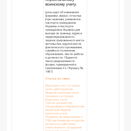
воинскому учету.
(речь идет об изменении
фамилии, имени, отчества
(при наличии), реквизитов
паспорта гражданина
Украины и паспорта
гражданина Украины для
выезда за границу, адреса
задекларированного/
зарегистрированного места
жительства, адреса места
фактического проживания,
семейного положения,
образования, места работы
и должности. Подается
такое уведомление по
форме, приведенной в
приложении 4 к Порядку №
1487)
Статьи по теме:
Воинский учет: что нужно
знать работодателю
Ведение журналов учета
проверок состояния
воинского учета
Список документов,
оформляемых юридическим
лицом для ведения
воинского учета
Подавать ли уведомления в
ТЦК при переводе на другую
должность работника,
ответственного за ведение