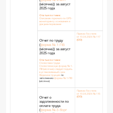
(місячна)) за август
2025 года
Статья по теме:
Списание горючего по GPS-
мониторингу: основания и
документирование
Приказ Госстата
от 15.04.2024 № 117
Отчет по труду
(СО)
(
форма № 1-ПВ
(місячна)) за август
2025 года
Статьи по теме:
Статистика труда
Статистическую форму № 1-
ПВ (місячна) следует подать
в установленный срок
Видеоинструкция
по
заполнению
формы № 1-ПВ
(місячна)
Приказ Госстата
от 15.04.2024 № 115
Отчет о
(СО)
задолженности по
оплате труда
(
форма № 3-борг