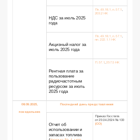
Пп. 49.18.1, п. 57.1
,
203.2 НК
НДС за июль 2025
года
Пп. 49.18.1, п. 57.1
,
пп. 222.1.1 НК
Акцизный налог за
июль 2025 года
П. 57.1
,
257.5 НК
Рентная плата за
пользование
радиочастотным
ресурсом за июль
2025 года
08.09.2025,
Последний день представления
понедельник
Приказ Госстата
от 23.04.2024 № 133
Отчет об
(СО)
использовании и
запасах топлива
(
форма № 4-мтп