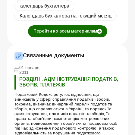
календарь бухгалтера
Календарь бухгалтера на текущий месяц
Перейти ко всем материалам
Связанные документы
01 января
2011
РОЗДІЛ II. АДМІНІСТРУВАННЯ ПОДАТКІВ,
ЗБОРІВ, ПЛАТЕЖІВ
Податковий Кодекс регулює відносини, що
виникають у сфері справляння податків і зборів,
зокрема, визначає вичерпний перелік податків та
зборів, що справляються в Україні, та порядок їх
адміністрування, платників податків та зборів, їх
права та обов'язки, компетенцію контролюючих
органів, повноваження і обов'язки їх посадових осіб
під час здійснення податкового контролю, а також
відповідальність за порушення податкового