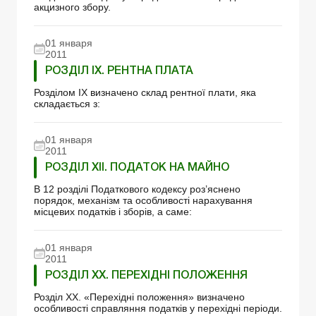
акцизного збору.
01 января
2011
РОЗДІЛ IX. РЕНТНА ПЛАТА
Розділом IX визначено склад рентної плати, яка
складається з:
01 января
2011
РОЗДІЛ XII. ПОДАТОК НА МАЙНО
В 12 розділі Податкового кодексу роз’яснено
порядок, механізм та особливості нарахування
місцевих податків і зборів, а саме:
01 января
2011
РОЗДІЛ XX. ПЕРЕХІДНІ ПОЛОЖЕННЯ
Розділ XX. «Перехідні положення» визначено
особливості справляння податків у перехідні періоди.