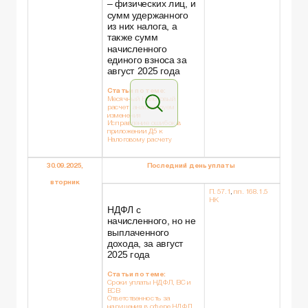
– физических лиц, и
сумм удержанного
из них налога, а
также сумм
начисленного
единого взноса за
август 2025 года
Статьи по теме:
Месячный Налоговый
расчет: анализируем
изменения
Исправление ошибок в
приложении Д5 к
Налоговому расчету
30.09.2025,
Последний день уплаты
вторник
П. 57.1
,
пп. 168.1.5
НК
НДФЛ с
начисленного, но не
выплаченного
дохода, за август
2025 года
Статьи по теме:
Сроки уплаты НДФЛ, ВС и
ЕСВ
Ответственность за
нарушения в сфере НДФЛ,