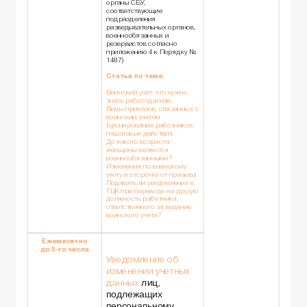
органы СБУ,
соответствующие
подразделения
разведывательных органов,
военнообязанных и
резервистов согласно
приложению 4 к Порядку №
1487)
Статьи по теме:
Воинский учет: что нужно
знать работодателю
Виды приказов, связанных с
воинским учетом
Бронирование работников:
пошаговые действия
До какого возраста
женщины являются
военнообязанными?
Изменения по воинскому
учету и отсрочке от призыва
Подавать ли уведомления в
ТЦК при переводе на другую
должность работника,
ответственного за ведение
воинского учета?
Ежемесячно
до 5-го числа
Уведомление об
изменении учетных
лиц,
данных
подлежащих
персональному