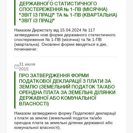
ДЕРЖАВНОГО СТАТИСТИЧНОГО
СПОСТЕРЕЖЕННЯ № 1-ПВ (МІСЯЧНА)
"ЗВІТ ІЗ ПРАЦІ" ТА № 1-ПВ (КВАРТАЛЬНА)
"ЗВІТ ІЗ ПРАЦІ"
Наказом Держстату від 15.04.2024 № 117
затверджено нові форми державного статистичного
спостереження № 1-ПВ (місячна) та № 1-ПВ
(квартальна). Оновлені форми вводяться в дію,
починаючи:
31 июля
2015
ПРО ЗАТВЕРДЖЕННЯ ФОРМИ
ПОДАТКОВОЇ ДЕКЛАРАЦІЇ З ПЛАТИ ЗА
ЗЕМЛЮ (ЗЕМЕЛЬНИЙ ПОДАТОК ТА/АБО
ОРЕНДНА ПЛАТА ЗА ЗЕМЕЛЬНІ ДІЛЯНКИ
ДЕРЖАВНОЇ АБО КОМУНАЛЬНОЇ
ВЛАСНОСТІ)
Наказом затверджено форму Податкової декларації
з плати за землю (земельний податок та/або
орендна плата за земельні ділянки державної або
комунальної власності).