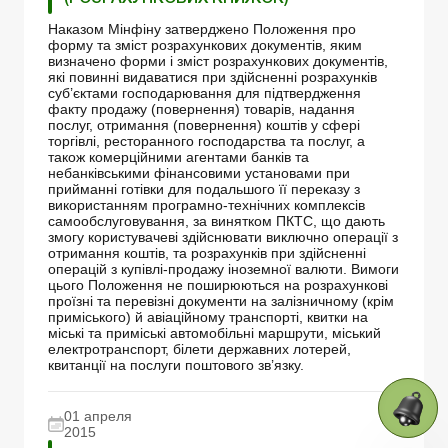
Наказом Мінфіну затверджено Положення про
форму та зміст розрахункових документів, яким
визначено форми і зміст розрахункових документів,
які повинні видаватися при здійсненні розрахунків
суб’єктами господарювання для підтвердження
факту продажу (повернення) товарів, надання
послуг, отримання (повернення) коштів у сфері
торгівлі, ресторанного господарства та послуг, а
також комерційними агентами банків та
небанківськими фінансовими установами при
прийманні готівки для подальшого її переказу з
використанням програмно-технічних комплексів
самообслуговування, за винятком ПКТС, що дають
змогу користувачеві здійснювати виключно операції з
отримання коштів, та розрахунків при здійсненні
операцій з купівлі-продажу іноземної валюти. Вимоги
цього Положення не поширюються на розрахункові
проїзні та перевізні документи на залізничному (крім
приміського) й авіаційному транспорті, квитки на
міські та приміські автомобільні маршрути, міський
електротранспорт, білети державних лотерей,
квитанції на послуги поштового зв’язку.
01 апреля
2015