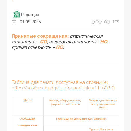
Редакция
01.09.2025
0
0
175
Принятые сокращения:
статистическая
отчетность –
СО
; налоговая отчетность –
НО
;
прочая отчетность –
ПО
.
Таблица для печати доступная на странице:
https://services-budget.uteka.ua/tables/111506-0
Дата
Налог, сбор, платеж,
Законодательные
форма отчетности
и нормативные
акты
01.09.2025,
Последний день представления
понедельник
Приказ Минфина