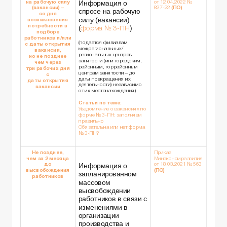
Информация о
на рабочую силу
от 12.04.2022 №
(вакансии) –
827-22
(ПО)
спросе на рабочую
со дня
силу (вакансии)
возникновения
потребности в
(
)
форма № 3-ПН
подборе
работников и/или
(подается филиалам
с даты открытия
межрегиональных/
вакансии,
региональных центров
но не позднее
занятости (или городским,
чем через
районным, горрайонным
три рабочих дня
центрам занятости – до
с
даты прекращения их
даты открытия
деятельности) независимо
вакансии
от их местонахождения)
Статьи по теме:
Уведомление о вакансиях по
форме № 3-ПН: заполняем
правильно
Обязательна или нет форма
№ 3-ПН?
Не позднее,
Приказ
чем за 2 месяца
Минэкономразвития
Информация о
до
от 18.03.2021 № 563
высвобождения
(ПО)
запланированном
работников
массовом
высвобождении
работников в связи с
изменениями в
организации
производства и