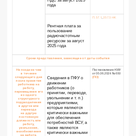
НДС за август 2025
года
П. 57.1
,
257.5 НК
Рентная плата за
пользование
радиочастотным
ресурсом за август
2025 года
Сроки представления,
зависящие от даты события
Не позднее чем
Постановление КМУ
в течение
от 05.06.2024 № 650
Сведения в ПФУ о
следующего дня
(ПО)
после принятия
движении
работника на
работников (о
работу,
перемещения его
принятии, переводе,
из одного
увольнении и т. п.)
структурного
предприятиями,
подразделения
в другое или
которые являются
перевода
критически важными
на другую
для обеспечения
постоянную
должность или
потребностей ВСУ, а
работу,
также являются
увольнения,
критически важными
возобновления
на работе,