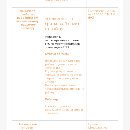
воинского учета?
До начала
Постановление КМУ
работы
от 17.06.2015 № 413
работника по
(НО)
Уведомление о
заключенному
приеме работника
трудовому
на работу
договору
(подается в
территориальные органы
ГНС по месту учета их как
плательщика ЕСВ)
Статьи по теме:
Уведомление о приеме на
работу подаем с учетом
изменений
Подача уведомления о
приеме на работу по старой
форме: предусмотрен ли
штраф?
Какие документы нужно
предоставить при приеме на
работу
Вебинар:
Новации трудового
законодательства: анализ и
практика
При наличии
Приказ
спроса
Минэкономики