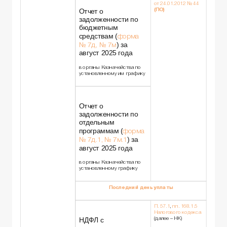
от 24.01.2012 № 44
Отчет о
(ПО)
задолженности по
бюджетным
средствам (
форма
) за
№ 7д, № 7м
август 2025 года
в органы Казначейства по
установленному им графику
Отчет о
задолженности по
отдельным
программам (
форма
) за
№ 7д.1, № 7м.1
август 2025 года
в органы Казначейства по
установленному графику
Последний день уплаты
П. 57.1
,
пп. 168.1.5
Налогового кодекса
НДФЛ с
(далее – НК)