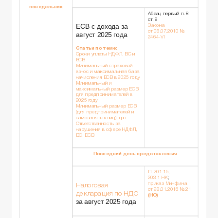
понедельник
Абзац первый п. 8
ст. 9
ЕСВ с дохода за
Закона
от 08.07.2010 №
август 2025 года
2464-VI
Статьи по теме:
Сроки уплаты НДФЛ, ВС и
ЕСВ
Минимальный страховой
взнос и максимальная база
начисления ЕСВ в 2025 году
Минимальный и
максимальный размер ЕСВ
для предпринимателей в
2025 году
Минимальный размер ЕСВ
(для предпринимателей и
самозанятых лиц), грн
Ответственность за
нарушения в сфере НДФЛ,
ВС, ЕСВ
Последний день представления
П. 201.15,
203.1 НК
;
приказ Минфина
Налоговая
от 28.01.2016 № 21
декларация по НДС
(НО)
за август 2025 года