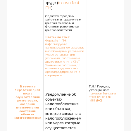
труде (
форма № 4-
)
ПН
(подается городским,
районным и горрайонным
центрам занятости и
филиалам региональных
центров занятости)
Статьи по теме:
Форма № 4-ПН:
информируем о
запланированном массовом
высвобождении работников
Новые основания для
увольнения работников и
другие изменения в КЗоТ
Увольнение работника до
истечения двухмесячного
срока предупреждения о
сокращении
В течение
П. 8.4 Порядка,
10 рабочих дней
утвержденного
Уведомление об
после
приказом Минфина
осуществления
от 09.12.2011 №
объектах
регистрации,
1588
(НО)
налогообложения
создания
или изменения
или объектах,
состояния
которые связаны с
объекта
налогообложением
налогообложения
или через которые
осуществляется