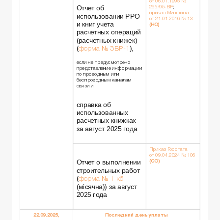
от 06.07.1995 №
Отчет об
265/95-ВР
;
приказ Минфина
использовании РРО
от 21.01.2016 № 13
и книг учета
(НО)
расчетных операций
(расчетных книжек)
(
),
форма № ЗВР-1
если не предусмотрено
представление информации
по проводным или
беспроводным каналам
связи и
справка об
использованных
расчетных книжках
за август 2025 года
Приказ Госстата
от 09.04.2024 № 106
Отчет о выполнении
(СО)
строительных работ
(
форма № 1-кб
(місячна)) за август
2025 года
22.09.2025,
Последний день уплаты