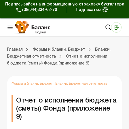
Подписывайся на информационную страховку бухгалтера
+38(044)334-62-70
Подписаться
Медицинские КНП
Online издание «Баланс»
Online издание «Баланс-Агро»
Online библиотека «Баланс»
Портал Баланс-Бюджет
Сервисы Баланс-Бюджет
Мир позитива
Календарь бухгалтера Бюджет
Формы и бланки. Бюджет
Главная
Формы и бланки. Бюджет
Бланки.
Бюджетная отчетность
Отчет о исполнении
бюджета (сметы) Фонда (приложение 9)
ухгалтера Бюджет
ланки. Бюджет
Бланки. Регистры бухучета
Бланки. Плановые документы
Бланки. СДО и Э-отчетность
Бланки. Статистическая отчетность
Бланки. Финансовая отчетность
Бланки. Инвентаризация
Бланки. Государственные закупки
Бланки. Другие бланки
Бланки. Договора
Формы и бланки. Бюджет
|
Бланки. Бюджетная отчетность
Отчет о исполнении бюджета
(сметы) Фонда (приложение
9)