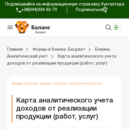
Подписывайся на информационную страховку бухгалтера
+38(044)334-62-70
Подписаться
Медицинские КНП
Online издание «Баланс»
Online издание «Баланс-Агро»
Online библиотека «Баланс»
Портал Баланс-Бюджет
Сервисы Баланс-Бюджет
Мир позитива
Календарь бухгалтера Бюджет
Формы и бланки. Бюджет
Главная
Формы и бланки. Бюджет
Бланки.
Аналитический учет
Карта аналитического учета
доходов от реализации продукции (работ, услуг)
ухгалтера Бюджет
ланки. Бюджет
Бланки. Регистры бухучета
Бланки. Плановые документы
Бланки. СДО и Э-отчетность
Бланки. Статистическая отчетность
Бланки. Финансовая отчетность
Бланки. Инвентаризация
Бланки. Государственные закупки
Бланки. Другие бланки
Бланки. Договора
Формы и бланки. Бюджет
|
Бланки. Аналитический учет
Карта аналитического учета
доходов от реализации
продукции (работ, услуг)