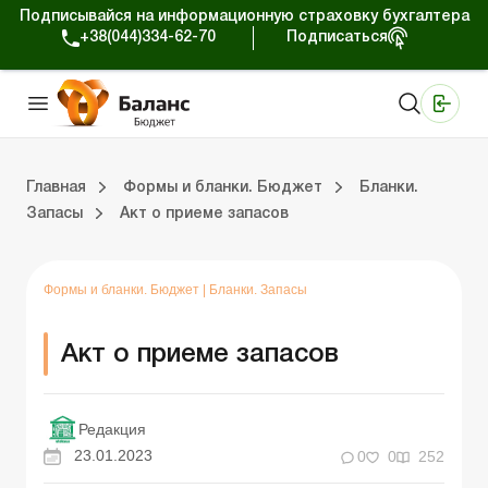
Подписывайся на информационную страховку бухгалтера
+38(044)334-62-70
Подписаться
Медицинские КНП
Online издание «Баланс»
Online издание «Баланс-Агро»
Online библиотека «Баланс»
Портал Баланс-Бюджет
Сервисы Баланс-Бюджет
Мир позитива
Календарь бухгалтера Бюджет
Формы и бланки. Бюджет
Главная
Формы и бланки. Бюджет
Бланки.
Запасы
Акт о приеме запасов
ухгалтера Бюджет
ланки. Бюджет
Бланки. Регистры бухучета
Бланки. Плановые документы
Бланки. СДО и Э-отчетность
Бланки. Статистическая отчетность
Бланки. Финансовая отчетность
Бланки. Инвентаризация
Бланки. Государственные закупки
Бланки. Другие бланки
Бланки. Договора
Формы и бланки. Бюджет
|
Бланки. Запасы
Акт о приеме запасов
Редакция
23.01.2023
0
0
252