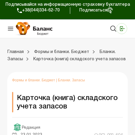
Подписывайся на информационную страховку бухгалтера
+38(044)334-62-70
Подписаться
Медицинские КНП
Online издание «Баланс»
Online издание «Баланс-Агро»
Online библиотека «Баланс»
Портал Баланс-Бюджет
Сервисы Баланс-Бюджет
Мир позитива
Календарь бухгалтера Бюджет
Формы и бланки. Бюджет
Главная
Формы и бланки. Бюджет
Бланки.
Запасы
Карточка (книга) складского учета запасов
ухгалтера Бюджет
ланки. Бюджет
Бланки. Регистры бухучета
Бланки. Плановые документы
Бланки. СДО и Э-отчетность
Бланки. Статистическая отчетность
Бланки. Финансовая отчетность
Бланки. Инвентаризация
Бланки. Государственные закупки
Бланки. Другие бланки
Бланки. Договора
Формы и бланки. Бюджет
|
Бланки. Запасы
Карточка (книга) складского
учета запасов
Редакция
23.01.2023
0
0
604