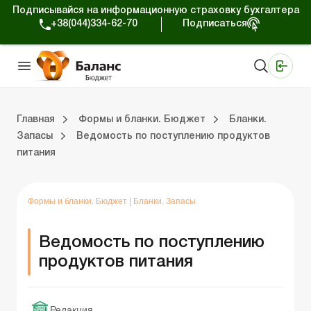
Подписывайся на информационную страховку бухгалтера
+38(044)334-62-70
Подписаться
Медицинские КНП
Online издание «Баланс»
Online издание «Баланс-Агро»
Online библиотека «Баланс»
Портал Баланс-Бюджет
Сервисы Баланс-Бюджет
Мир позитива
Календарь бухгалтера Бюджет
Формы и бланки. Бюджет
Главная
Формы и бланки. Бюджет
Бланки.
Запасы
Ведомость по поступлению продуктов
питания
ухгалтера Бюджет
ланки. Бюджет
Бланки. Регистры бухучета
Бланки. Плановые документы
Бланки. СДО и Э-отчетность
Бланки. Статистическая отчетность
Бланки. Финансовая отчетность
Бланки. Инвентаризация
Бланки. Государственные закупки
Бланки. Другие бланки
Бланки. Договора
Формы и бланки. Бюджет
|
Бланки. Запасы
Ведомость по поступлению
продуктов питания
Редакция