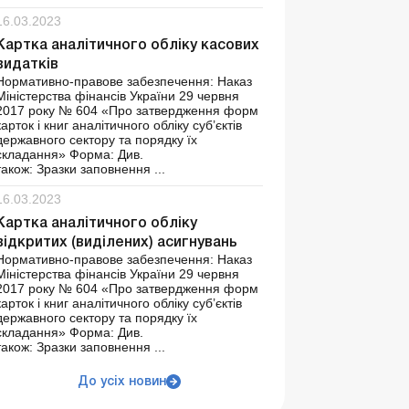
16.03.2023
Картка аналітичного обліку касових
видатків
Нормативно-правове забезпечення: Наказ
Міністерства фінансів України 29 червня
2017 року № 604 «Про затвердження форм
карток і книг аналітичного обліку суб’єктів
державного сектору та порядку їх
складання» Форма: Див.
також: Зразки заповнення ...
16.03.2023
Картка аналітичного обліку
відкритих (виділених) асигнувань
Нормативно-правове забезпечення: Наказ
Міністерства фінансів України 29 червня
2017 року № 604 «Про затвердження форм
карток і книг аналітичного обліку суб’єктів
державного сектору та порядку їх
складання» Форма: Див.
також: Зразки заповнення ...
До усіх новин