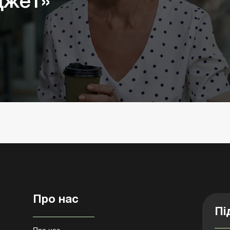
джет»”
Про нас
Пі
Про нас