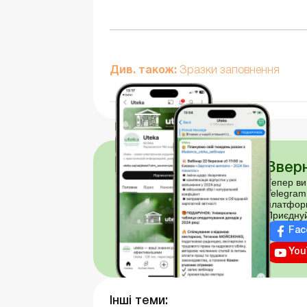
Див. також:
Зразки заповнення
Зверн
Тепер ви
Telegram
платфор
Приєднуй
Fac
You
Інші теми: