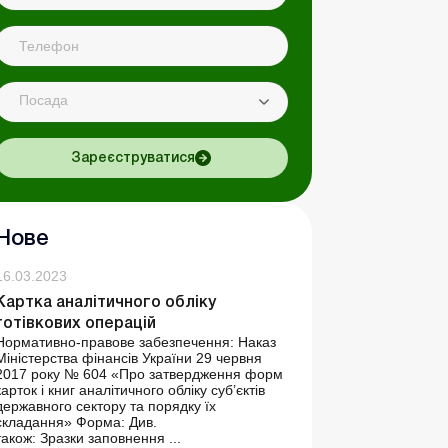
Посада
Зареєструватися
Нове
16.03.2023
Картка аналітичного обліку
готівкових операцій
Нормативно-правове забезпечення: Наказ
Міністерства фінансів України 29 червня
2017 року № 604 «Про затвердження форм
карток і книг аналітичного обліку суб’єктів
державного сектору та порядку їх
складання» Форма: Див.
також: Зразки заповнення ...