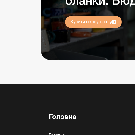
бланки. Бю
Купити передплату
Головна
Головна