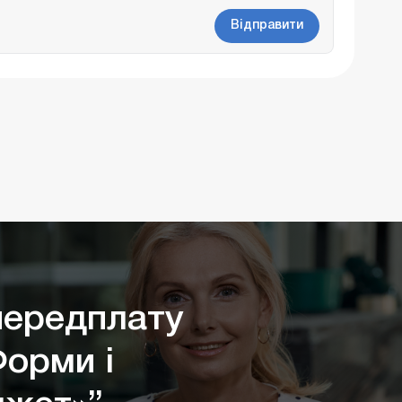
Відправити
ередплату
Форми і