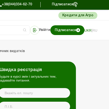
+38(044)334-62-70
Підписатися
Кредити для Агро
|
UKR
RU
Увійти
Підписатися
нти
нти
Портал Баланс-Бюджет
ичних видатків
Швидка реєстрація
Будьте в курсі змін і актуальних тем,
задавайте питання.