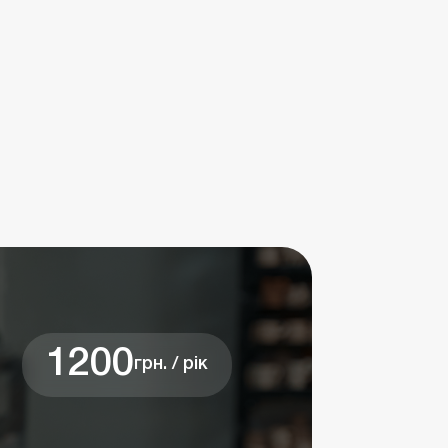
1200
грн. / рік