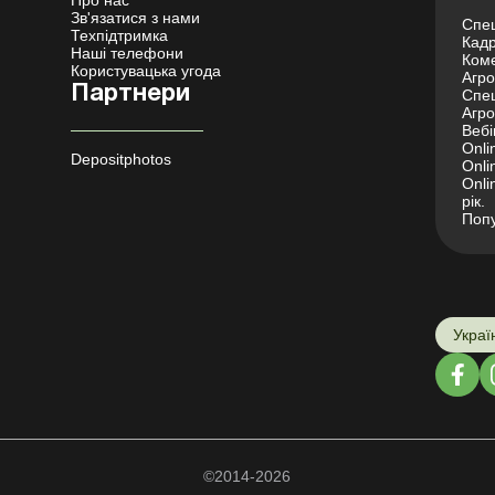
Зв'язатися з нами
Спец
Техпідтримка
Кадр
Наші телефони
Коме
Користувацька угода
Агро 
Партнери
Спец
Агро
Вебі
Onli
Depositphotos
Onli
Onli
рік.
Попу
Украї
©2014-2026