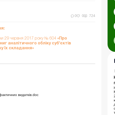
0
0
724
я:
їни 29 червня 2017 року № 604
«Про
иг аналітичного обліку суб’єктів
у їх складання»
 фактичних видатків.doc