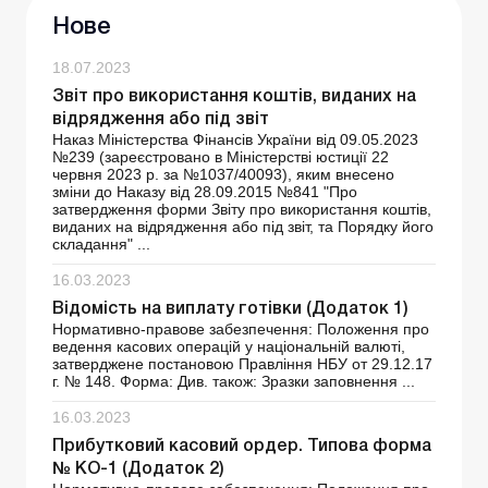
Нове
18.07.2023
Звіт про використання коштів, виданих на
відрядження або під звіт
Наказ Міністерства Фінансів України від 09.05.2023
№239 (зареєстровано в Міністерстві юстиції 22
червня 2023 р. за №1037/40093), яким внесено
зміни до Наказу від 28.09.2015 №841 "Про
затвердження форми Звіту про використання коштів,
виданих на відрядження або під звіт, та Порядку його
складання" ...
16.03.2023
Відомість на виплату готівки (Додаток 1)
Нормативно-правове забезпечення: Положення про
ведення касових операцій у національній валюті,
затверджене постановою Правління НБУ от 29.12.17
г. № 148. Форма: Див. також: Зразки заповнення ...
16.03.2023
Прибутковий касовий ордер. Типова форма
№ КО-1 (Додаток 2)