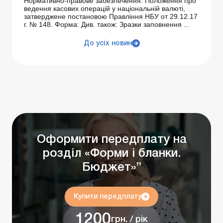
Нормативно-правове забезпечення: Положення про
ведення касових операцій у національній валюті,
затверджене постановою Правління НБУ от 29.12.17
г. № 148. Форма: Див. також: Зразки заповнення ...
До усіх новин
Оформити передплату на
розділ «Форми і бланки.
Бюджет»”
Купити передплату
1200
грн. / рік