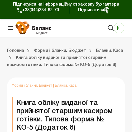
Підписуйся на інформаційну страховку бухгалтера
+38(044)334-62-70
Підписатися
Медичні КНП
Online видання «Баланс»
Online видання «Баланс-Агро»
Online бібліотека «Баланс»
Портал Баланс-Бюджет
Сервіси Баланс-Бюджет
Свiт позитива
Календар бухгалтера Бюджет
Головна
Форми і бланки. Бюджет
Бланки. Каса
Книга обліку виданої та прийнятої старшим
касиром готівки. Типова форма № КО-5 (Додаток 6)
юджет
Бланки. Регістри бухобліку
Бланки. Планові документи
Бланки. Запаси
Бланки. СДО та Є-Звітність
Бланки. Статистична звітність
Бланки. Фінансова звітність
Бланки. Інвентаризація
Бланки. Державні закупівлі
Бланки. Інші бланки
Бланки. Договори
Бланки. Аналітичний облік
Бланки. Рахунки в ДКСУ
Бланки. Основні засоби
Бланки. Бюджетна звітн
Бланки. Податкова звіт
Бланки. Нематеріальні активи
Бланки. Реєстраційн
Бланки. Кадрові 
Форми і бланки. Бюджет
|
Бланки. Каса
Книга обліку виданої та
прийнятої старшим касиром
готівки. Типова форма №
КО-5 (Додаток 6)