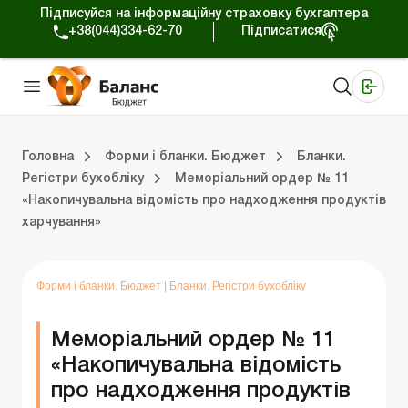
Підписуйся на інформаційну страховку бухгалтера
+38(044)334-62-70
Підписатися
Медичні КНП
Online видання «Баланс»
Online видання «Баланс-Агро»
Online бібліотека «Баланс»
Портал Баланс-Бюджет
Сервіси Баланс-Бюджет
Свiт позитива
Календар бухгалтера Бюджет
Головна
Форми і бланки. Бюджет
Бланки.
Регістри бухобліку
Меморіальний ордер № 11
«Накопичувальна відомість про надходження продуктів
юджет
Бланки. Регістри бухобліку
Бланки. Планові документи
Бланки. Запаси
Бланки. СДО та Є-Звітність
Бланки. Статистична звітність
Бланки. Фінансова звітність
Бланки. Інвентаризація
Бланки. Державні закупівлі
Бланки. Інші бланки
Бланки. Договори
Бланки. Аналітичний облік
Бланки. Рахунки в ДКСУ
Бланки. Основні засоби
Бланки. Бюджетна звітн
Бланки. Податкова звіт
Бланки. Нематеріальні активи
Бланки. Реєстраційн
Бланки. Кадрові 
харчування»
Форми і бланки. Бюджет
|
Бланки. Регістри бухобліку
Меморіальний ордер № 11
«Накопичувальна відомість
про надходження продуктів