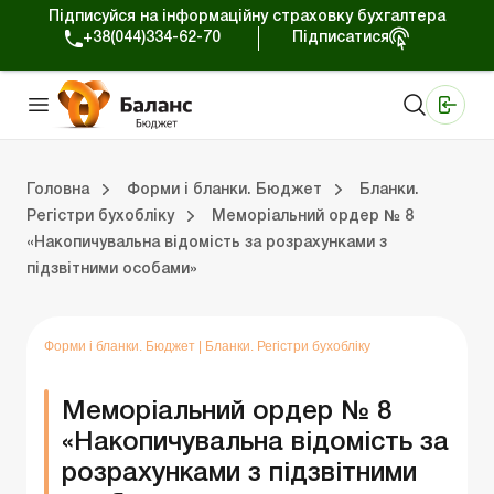
Підписуйся на інформаційну страховку бухгалтера
+38(044)334-62-70
Підписатися
Медичні КНП
Online видання «Баланс»
Online видання «Баланс-Агро»
Online бібліотека «Баланс»
Портал Баланс-Бюджет
Сервіси Баланс-Бюджет
Свiт позитива
Календар бухгалтера Бюджет
Головна
Форми і бланки. Бюджет
Бланки.
Регістри бухобліку
Меморіальний ордер № 8
«Накопичувальна відомість за розрахунками з
юджет
Бланки. Регістри бухобліку
Бланки. Планові документи
Бланки. Запаси
Бланки. СДО та Є-Звітність
Бланки. Статистична звітність
Бланки. Фінансова звітність
Бланки. Інвентаризація
Бланки. Державні закупівлі
Бланки. Інші бланки
Бланки. Договори
Бланки. Аналітичний облік
Бланки. Рахунки в ДКСУ
Бланки. Основні засоби
Бланки. Бюджетна звітн
Бланки. Податкова звіт
Бланки. Нематеріальні активи
Бланки. Реєстраційн
Бланки. Кадрові 
підзвітними особами»
Форми і бланки. Бюджет
|
Бланки. Регістри бухобліку
Меморіальний ордер № 8
«Накопичувальна відомість за
розрахунками з підзвітними