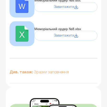
Меморіальний ордер №8.doc
Завантажити
Меморіальний ордер №8.xlsx
Завантажити
Див. також:
Зразки заповнення