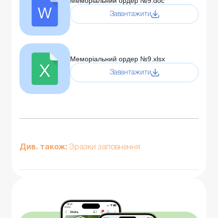
Меморіальний ордер №9.doc
Завантажити
Меморіальний ордер №9.xlsx
Завантажити
Див. також:
Зразки заповнення