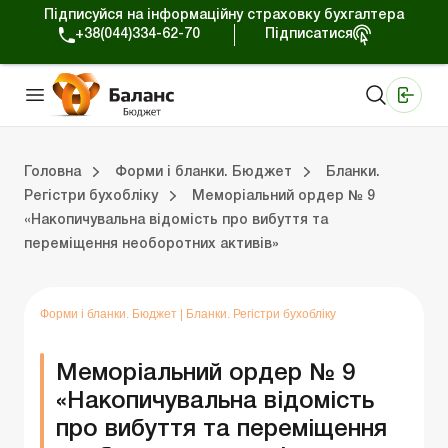
Підписуйся на інформаційну страховку бухгалтера
+38(044)334-62-70
Підписатися
Медичні КНП
Online видання «Баланс»
Online видання «Баланс-Агро»
Online бібліотека «Баланс»
Портал Баланс-Бюджет
Сервіси Баланс-Бюджет
Свiт позитива
Календар бухгалтера Бюджет
Головна
Форми і бланки. Бюджет
Бланки.
Регістри бухобліку
Меморіальний ордер № 9
«Накопичувальна відомість про вибуття та
юджет
Бланки. Регістри бухобліку
Бланки. Планові документи
Бланки. Запаси
Бланки. СДО та Є-Звітність
Бланки. Статистична звітність
Бланки. Фінансова звітність
Бланки. Інвентаризація
Бланки. Державні закупівлі
Бланки. Інші бланки
Бланки. Договори
Бланки. Аналітичний облік
Бланки. Рахунки в ДКСУ
Бланки. Основні засоби
Бланки. Бюджетна звітн
Бланки. Податкова звіт
Бланки. Нематеріальні активи
Бланки. Реєстраційн
Бланки. Кадрові 
переміщення необоротних активів»
Форми і бланки. Бюджет
|
Бланки. Регістри бухобліку
Меморіальний ордер № 9
«Накопичувальна відомість
про вибуття та переміщення