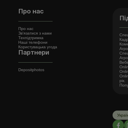
Про нас
Пі
Про нас
Зв'язатися з нами
Спец
Техпідтримка
Кадр
Наші телефони
Коме
Користувацька угода
Агро 
Партнери
Спец
Агро
Вебі
Onli
Depositphotos
Onli
Onli
рік.
Попу
Украї