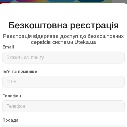
Tube
Безкоштовна реєстрація
дна
вантаж
Реєстрація відкриває доступ до безкоштовних
сервісів системи Uteka.ua
Email
до усіх матеріалів
Ім’я та прізвище
ПРАВИЛ ПЕРЕВЕЗЕНЬ ВАНТАЖІВ
СПОРТОМ В УКРАЇНІ
Телефон
.1997 № 363 затверджено Правила перевезень вантажів
країні, які визначають права, обов'язки і
томобільного транспорту - Перевізників та
оодержувачів - Замовників.
Посада