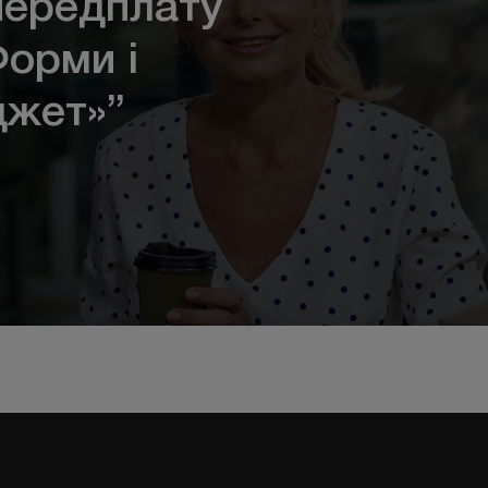
ередплату
Форми і
джет»”