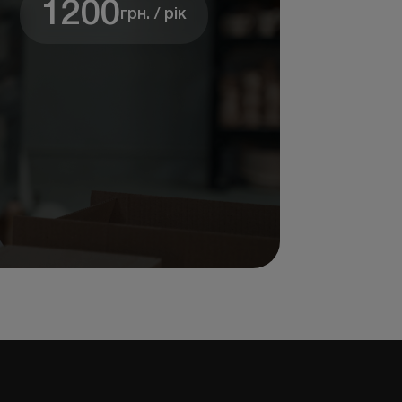
1200
грн. / рік