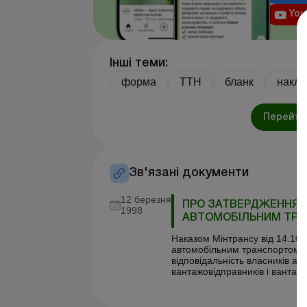
You
Інші теми:
форма
ТТН
бланк
накла
Перейти 
Зв'язані документи
12 березня
ПРО ЗАТВЕРДЖЕННЯ 
1998
АВТОМОБІЛЬНИМ ТРАН
Наказом Мінтрансу від 14.10
автомобільним транспортом в У
відповідальність власників ав
вантажовідправників і вантаж