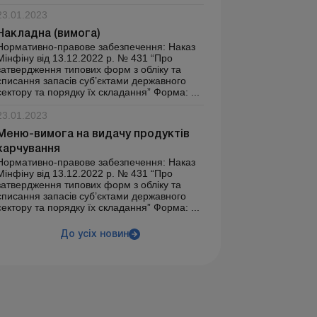
23.01.2023
Накладна (вимога)
Нормативно-правове забезпечення: Наказ
Мінфіну від 13.12.2022 р. № 431 “Про
затвердження типових форм з обліку та
списання запасів суб’єктами державного
сектору та порядку їх складання” Форма: ...
23.01.2023
Меню-вимога на видачу продуктів
харчування
Нормативно-правове забезпечення: Наказ
Мінфіну від 13.12.2022 р. № 431 “Про
затвердження типових форм з обліку та
списання запасів суб’єктами державного
сектору та порядку їх складання” Форма: ...
До усіх новин