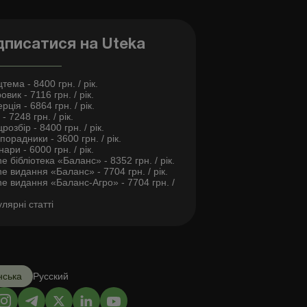
дписатися на Uteka
тема - 8400 грн. / рік.
овик - 7116 грн. / рік.
рція - 6864 грн. / рік.
- 7248 грн. / рік.
розбір - 8400 грн. / рік.
порадники - 3600 грн. / рік.
нари - 6000 грн. / рік.
ne бібліотека «Баланс» - 8352 грн. / рік.
ne видання «Баланс» - 7704 грн. / рік.
ne видання «Баланс-Агро» - 7704 грн. /
лярні статті
нська
Русский