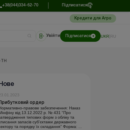
+38(044)334-62-70
Підписатися
Кредити для Агро
|
UKR
RU
Увійти
Підписатися
нти
нти
Портал Баланс-Бюджет
-ТН
Нове
23.01.2023
Прибутковий ордер
Нормативно-правове забезпечення: Наказ
Мінфіну від 13.12.2022 р. № 431 “Про
затвердження типових форм з обліку та
списання запасів суб’єктами державного
сектору та порядку їх складання” Форма: ...