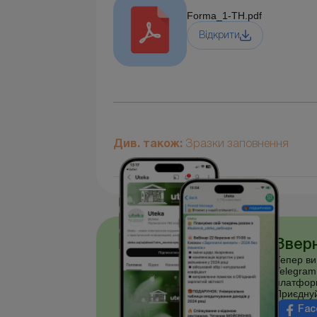
Forma_1-ТН.pdf
Відкрити
Див. також:
Зразки заповнення
Зверн
Тепер ви
Telegram
платфор
Приєднуй
Fac