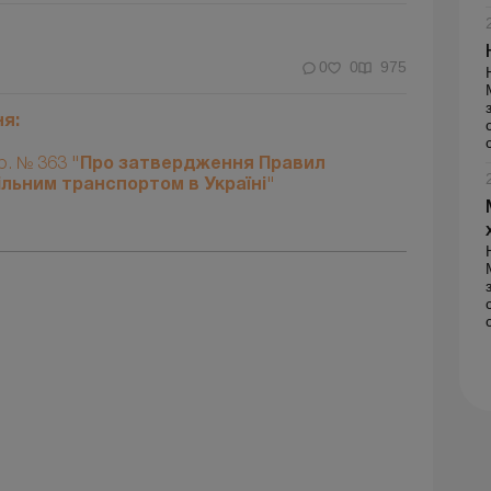
0
0
975
я:
р. № 363
"Про затвердження Правил
льним транспортом в Україні"