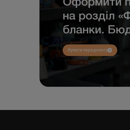
Оформити п
на розділ «
бланки. Бю
Купити передплату