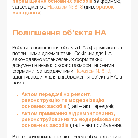
переміщення основних засобів
за формою,
затвердженою
Наказом № 818
(див.
зразок
складання
).
Поліпшення об’єкта НА
Роботи з поліпшення об’єкта НА оформляються
первинними документами. Оскільки для НА
законодавчо установлених форм таких
документів немає, скористаємося типовими
формами, затвердженими
Наказом № 818
,
адаптувавши їх для відображення об’єктів НА, а
саме:
Актом передачі на ремонт,
реконструкцію та модернізацію
основних засобів
(далі – акт передачі);
Актом приймання відремонтованих,
реконструйованих та модернізованих
основ-них засобів
(далі – акт приймання).
Варто зауважити, що акт передачі складається