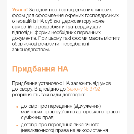
Увага!
За відсутності затверджених типових
форм для оформлення окремих гос­по­дарських
операцій із НА суб’єкт держсектору може
самостійно розробляти і затверджувати
відповідні форми необхідних первинних
документів. При цьому такі форми мають містити
обов’язкові реквізити, передбачені
законодавством.
Придбання НА
Придбання установою НА залежить від умов
договору. Відповідно до
Закону № 3792
розрізняють такі види договорів:
договір про передання (відчуження)
майнових прав суб’єктів авторського права і
суміжних прав;
договір про передання виключного
(невиключного) права на використання