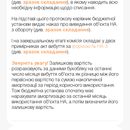
(див.
зразок складання
), в якому наводить всю
необхідну інформацію щодо списання.
На підставі цього протоколу керівник бюджетної
установи видає наказ про виведення об’єкта НА
з обороту (див.
зразок складання
).
І на завершальному етапі комісія складає у двох
примірниках акт вибуття за
формою № НА-3
(див.
зразок складання
).
Зверніть увагу!
Залишкову вартість
розраховують за даними бухобліку на останнє
число місяця вибуття об’єкта як різницю між його
первісною вартістю та сумою накопиченої
амортизації за період корисного використання.
Тож бюджетна установа спочатку має
нарахувати амортизацію за останній місяць
використання об’єкта НА, а потім визначити його
залишкову вартість.