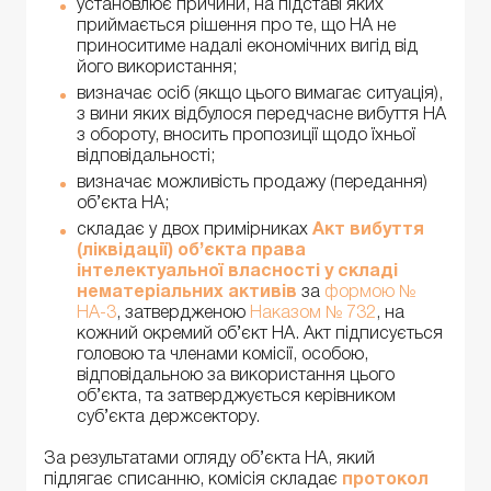
установлює причини, на підставі яких
приймається рішення про те, що НА не
приноситиме надалі економічних вигід від
його використання;
визначає осіб (якщо цього вимагає ситуація),
з вини яких відбулося передчасне вибуття НА
з обороту, вносить пропозиції щодо їхньої
відповідальності;
визначає можливість продажу (передання)
об’єкта НА;
складає у двох примірниках
Акт вибуття
(ліквідації) об’єкта права
інтелектуальної власності у складі
нематеріальних активів
за
формою №
НА-3
, затвердженою
Наказом № 732
, на
кожний окремий об’єкт НА. Акт підписується
головою та членами комісії, особою,
відповідальною за використання цього
об’єкта, та затверджується керівником
суб’єкта держсектору.
За результатами огляду об’єкта НА, який
підлягає списанню, комісія складає
протокол