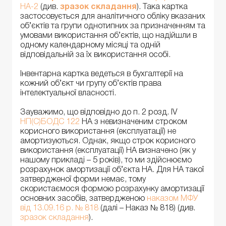
НА-2
(див.
зразок складання
). Така картка
застосовується для аналітичного обліку вказаних
об’єктів та групи однотипних за призначенням та
умовами використання об’єктів, що надійшли в
одному календарному місяці та одній
відповідальній за їх використання особі.
Інвентарна картка ведеться в бухгалтерії на
кожний об’єкт чи групу об’єктів права
інтелектуальної власності.
Зауважимо, що відповідно до п. 2 розд. IV
НП(С)БОДС 122
НА з невизначеним строком
корисного використання (експлуатації) не
амортизуються. Однак, якщо строк корисного
використання (експлуатації) НА визначено (як у
нашому прикладі – 5 років), то ми здійснюємо
розрахунок амортизації об’єкта НА. Для НА такої
затвердженої форми немає, тому
скористаємося формою розрахунку амортизації
основних засобів, затвердженою
наказом МФУ
від 13.09.16 р. № 818
(далі – Наказ № 818) (див.
зразок складання
).