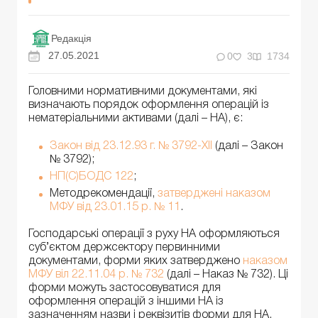
Редакція
27.05.2021
0
3
1734
Головними нормативними документами, які
визначають порядок оформлення операцій із
нематеріальними активами (далі – НА), є:
Закон від 23.12.93 г. № 3792-XII
(далі – Закон
№ 3792);
НП(С)БОДС 122
;
Методрекомендації,
затверджені наказом
МФУ від 23.01.15 р. № 11
.
Господарські операції з руху НА оформляються
суб’єктом держсектору первинними
документами, форми яких затверджено
наказом
МФУ віл 22.11.04 р. № 732
(далі – Наказ № 732). Ці
форми можуть застосовуватися для
оформлення операцій з іншими НА із
зазначенням назви і реквізитів форми для НА.