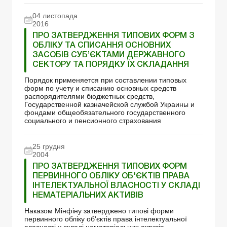
04 листопада
2016
ПРО ЗАТВЕРДЖЕННЯ ТИПОВИХ ФОРМ З
ОБЛІКУ ТА СПИСАННЯ ОСНОВНИХ
ЗАСОБІВ СУБ’ЄКТАМИ ДЕРЖАВНОГО
СЕКТОРУ ТА ПОРЯДКУ ЇХ СКЛАДАННЯ
Порядок применяется при составлении типовых
форм по учету и списанию основных средств
распорядителями бюджетных средств,
Государственной казначейской службой Украины и
фондами общеобязательного государственного
социального и пенсионного страхования
25 грудня
2004
ПРО ЗАТВЕРДЖЕННЯ ТИПОВИХ ФОРМ
ПЕРВИННОГО ОБЛІКУ ОБ'ЄКТІВ ПРАВА
ІНТЕЛЕКТУАЛЬНОЇ ВЛАСНОСТІ У СКЛАДІ
НЕМАТЕРІАЛЬНИХ АКТИВІВ
Наказом Мінфіну затверджено типові форми
первинного обліку об'єктів права інтелектуальної
власності у складі нематеріальних активів.