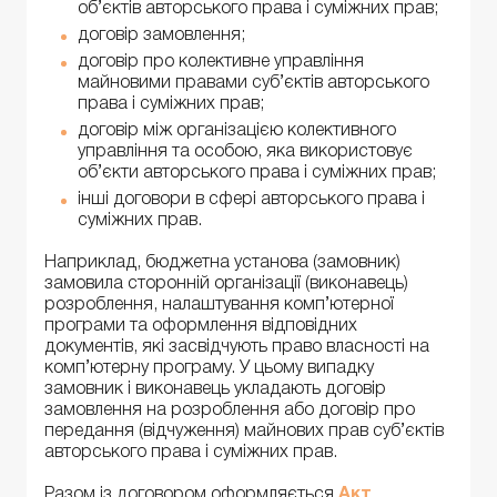
об’єктів авторського права і суміжних прав;
договір замовлення;
договір про колективне управління
майновими правами суб’єктів авторського
права і суміжних прав;
договір між організацією колективного
управління та особою, яка використовує
об’єкти авторського права і суміжних прав;
інші договори в сфері авторського права і
суміжних прав.
Наприклад, бюджетна установа (замовник)
замовила сторонній організації (виконавець)
розроблення, налаштування комп’ютерної
програми та оформлення відповідних
документів, які засвідчують право власності на
комп’ютерну програму. У цьому випадку
замовник і виконавець укладають договір
замовлення на розроблення або договір про
передання (відчуження) майнових прав суб’єктів
авторського права і суміжних прав.
Разом із договором оформляється
Акт