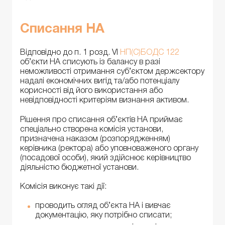
Списання НА
Відповідно до п. 1 розд. VI
НП(С)БОДС 122
об’єкти НА списують із балансу в разі
неможливості отримання суб’єктом держсектору
надалі економічних вигід та/або потенціалу
корисності від його використання або
невідповідності критеріям визнання активом.
Рішення про списання об’єктів НА приймає
спеціально створена комісія установи,
призначена наказом (розпорядженням)
керівника (ректора) або уповноваженого органу
(посадової особи), який здійснює керівництво
діяльністю бюджетної установи.
Комісія виконує такі дії:
проводить огляд об’єкта НА і вивчає
документацію, яку потрібно списати;