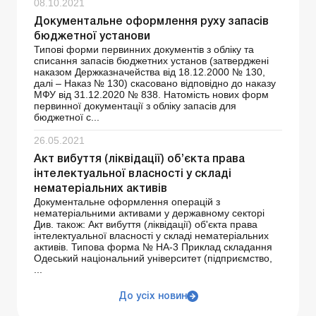
08.10.2021
Документальне оформлення руху запасів
бюджетної установи
Типові форми первинних документів з обліку та
списання запасів бюджетних установ (затверджені
наказом Держказначейства від 18.12.2000 № 130,
далі – Наказ № 130) скасовано відповідно до наказу
МФУ від 31.12.2020 № 838. Натомість нових форм
первинної документації з обліку запасів для
бюджетної с...
26.05.2021
Акт вибуття (ліквідації) об’єкта права
інтелектуальної власності у складі
нематеріальних активів
Документальне оформлення операцій з
нематеріальними активами у державному секторі
Див. також: Акт вибуття (ліквідації) об'єкта права
інтелектуальної власності у складі нематеріальних
активів. Типова форма № НА-3 Приклад складання
Одеський національний університет (підприємство,
...
До усіх новин