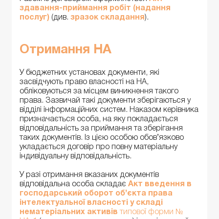
здавання-приймання робіт (надання
послуг)
(див.
зразок складання
).
Отримання НА
У бюджетних установах документи, які
засвідчують право власності на НА,
обліковуються за місцем виникнення такого
права. Зазвичай такі документи зберігаються у
відділі інформаційних систем. Наказом керівника
призначається особа, на яку покладається
відповідальність за приймання та зберігання
таких документів. Із цією особою обов’язково
укладається договір про повну матеріальну
індивідуальну відповідальність.
У разі отримання вказаних документів
відповідальна особа складає
Акт введення в
господарський оборот об’єкта права
інтелектуальної власності у складі
нематеріальних активів
типової форми №