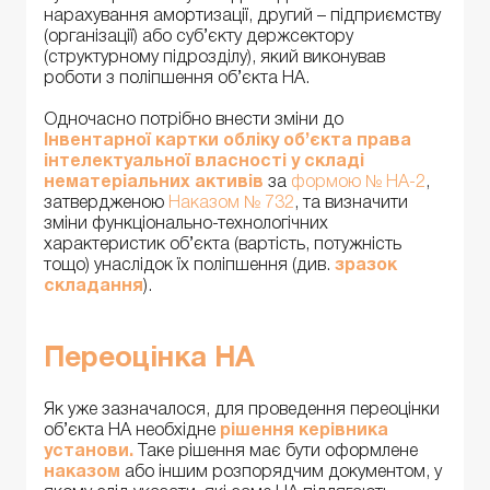
нарахування амортизації, другий – підприємству
(організації) або суб’єкту держсектору
(структурному підрозділу), який виконував
роботи з поліпшення об’єкта НА.
Одночасно потрібно внести зміни до
Інвентарної картки обліку об’єкта права
інтелектуальної власності у складі
нематеріальних активів
за
формою № НА-2
,
затвердженою
Наказом № 732
, та визначити
зміни функціонально-технологічних
характеристик об’єкта (вартість, потужність
тощо) унаслідок їх поліпшення (див.
зразок
складання
).
Переоцінка НА
Як уже зазначалося, для проведення переоцінки
об’єкта НА необхідне
рішення керівника
установи.
Таке рішення має бути оформлене
наказом
або іншим розпорядчим документом, у