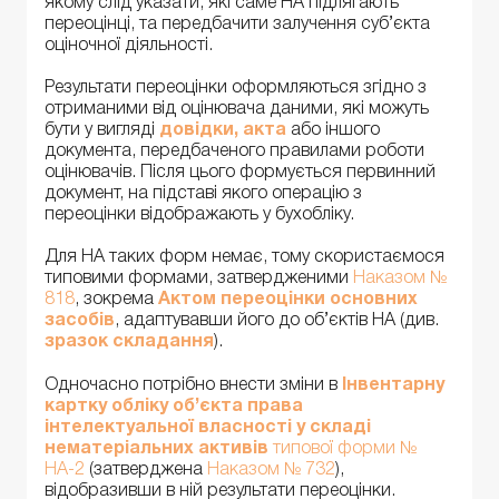
якому слід указати, які саме НА підлягають
переоцінці, та передбачити залучення суб’єкта
оціночної діяльності.
Результати переоцінки оформляються згідно з
отриманими від оцінювача даними, які можуть
бути у вигляді
довідки, акта
або іншого
документа, передбаченого правилами роботи
оцінювачів. Після цього формується первинний
документ, на підставі якого операцію з
переоцінки відображають у бухобліку.
Для НА таких форм немає, тому скористаємося
типовими формами, затвердженими
Наказом №
818
, зокрема
Актом переоцінки основних
засобів
, адаптувавши його до об’єктів НА (див.
зразок складання
).
Одночасно потрібно внести зміни в
Інвентарну
картку обліку об’єкта права
інтелектуальної власності у складі
нематеріальних активів
типової форми №
НА-2
(затверджена
Наказом № 732
),
відобразивши в ній результати переоцінки.