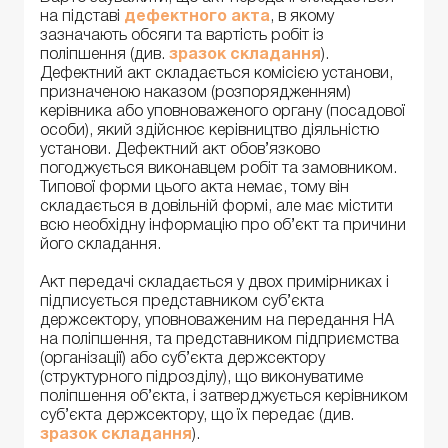
на підставі
дефектного акта
, в якому
зазначають обсяги та вартість робіт із
поліпшення (див.
зразок складання
).
Дефектний акт складається комісією установи,
призначеною наказом (розпорядженням)
керівника або уповноваженого органу (посадової
особи), який здійснює керівництво діяльністю
установи. Дефектний акт обов’язково
погоджується виконавцем робіт та замовником.
Типової форми цього акта немає, тому він
складається в довільній формі, але має містити
всю необхідну інформацію про об’єкт та причини
його складання.
Акт передачі складається у двох примірниках і
підписується представником суб’єкта
держсектору, уповноваженим на передання НА
на поліпшення, та представником підприємства
(організації) або суб’єкта держсектору
(структурного підрозділу), що виконуватиме
поліпшення об’єкта, і затверджується керівником
суб’єкта держсектору, що їх передає (див.
зразок складання
).