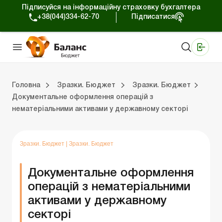
Підписуйся на інформаційну страховку бухгалтера
+38(044)334-62-70
Підписатися
Медичні КНП
Online видання «Баланс»
Online видання «Баланс-Агро»
Online бібліотека «Баланс»
Портал Баланс-Бюджет
Сервіси Баланс-Бюджет
Свiт позитива
Календар бухгалтера Бюджет
Головна
Зразки. Бюджет
Зразки. Бюджет
Документальне оформлення операцій з
нематеріальними активами у державному секторі
юджет
На головну “Зразки. Бюджет”
Зразки. Бюджет
Портал Баланс-Бю
Календар бу
Дані для ро
Зразки. Бюджет
|
Зразки. Бюджет
Документальне оформлення
операцій з нематеріальними
активами у державному
секторі