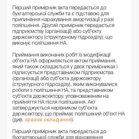
Перший примірник акта передається до
бухгалтерської служби та є підставою для
припинення нарахування амортизації у разі
поліпшення. Другий примірник передається
підприємству (організації) або суб’єкту
держсектору (структурному підрозділу), що
виконує поліпшення НА.
Приймання виконаних робіт із модифікації
об’єкта НА оформляється актом приймання,
який також складається у двох примірниках і
підписується представником підприємства
(організації) або суб’єкта держсектору
(структурного підрозділу), яким виконувалися
роботи з поліпшення НА, та представником
суб’єкта держсектору, уповноваженим на
прийняття НА після поліпшення. Акт
затверджується керівником суб’єкта
держсектору, що приймає поліпшений об’єкт НА
(див.
зразок складання
).
Перший примірник акта передається до
бухгалтерської служби для відновлення