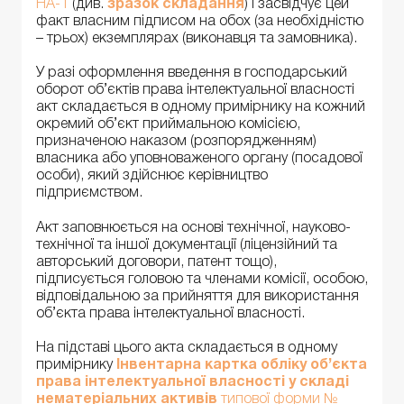
НА-1
(див.
зразок складання
) і засвідчує цей
факт власним підписом на обох (за необхідністю
– трьох) екземплярах (виконавця та замовника).
У разі оформлення введення в господарський
оборот об’єктів права інтелектуальної власності
акт складається в одному примірнику на кожний
окремий об’єкт приймальною комісією,
призначеною наказом (розпорядженням)
власника або уповноваженого органу (посадової
особи), який здійснює керівництво
підприємством.
Акт заповнюється на основі технічної, науково-
технічної та іншої документації (ліцензійний та
авторський договори, патент тощо),
підписується головою та членами комісії, особою,
відповідальною за прийняття для використання
об’єкта права інтелектуальної власності.
На підставі цього акта складається
в одному
примірнику
Інвентарна картка обліку об’єк­та
права інтелектуальної власності у складі
нематеріальних активів
типової форми №